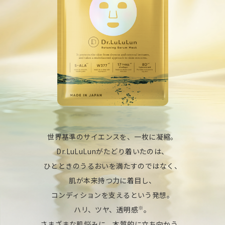
世界基準のサイエンスを、一枚に凝縮。
Dr.LuLuLunがたどり着いたのは、
ひとときのうるおいを満たすのではなく、
肌が本来持つ力に着目し、
コンディションを支えるという発想。
※
ハリ、ツヤ、透明感
。
さまざまな肌悩みに、本質的に立ち向かう。