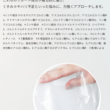
これらのサポート成分が複合的に働き、
くすみ※やハリ不足といった悩みに、力強くアプローチします。
＊1 ツヤ成分 3-O-エチルアスコルビン酸、アスコルビルグルコシド、アスコルビルリン酸N
a、テトラヘキシルデカン酸アスコルビル、パルミチン酸アスコルビルリン酸3Na、リン酸
アスコルビルMg ＊2 ツヤ成分 ＊3 ハリ成分 パルミトイルトリペプチド-5、ジベプチド-
2、パルミトイルテトラペプチド-7、アチルヘキサペプチド-8、パルミトイルトリペプチド-
1、パルミトイルヘキサペプチド-12 ＊4 ハリ成分 リノール酸レチノール、パルミチン酸
レチノール ＊5 整肌成分 ＊6 保湿成分 ヒアルロン酸Na、ヒアルロン酸ヒドロキシプロ
ピルトリモニウム、加水分解ヒアルロン酸、アセチルヒアルロン酸Na、ヒアルロン酸、加
水分解ヒアルロン酸Na、ヒアルロン酸クロスポリマ-Na、ヒアルロン酸K ※乾燥による