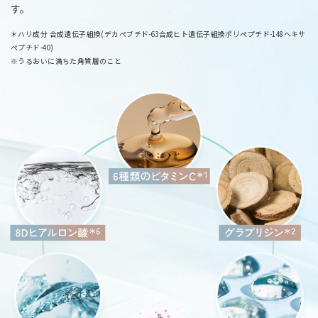
す。
＊ハリ成分 合成遺伝子組換(デカペブチド-63合成ヒト遺伝子組換ポリペプチド-148ヘキサ
ぺプチド-40)
※うるおいに満ちた角質層のこと