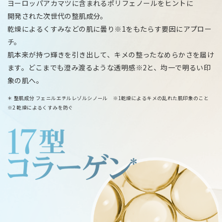
ヨーロッパアカマツに含まれるポリフェノールをヒントに
開発された次世代の整肌成分。
乾燥によるくすみなどの肌に曇り※1をもたらす要因にアプロー
チ。
肌本来が持つ輝きを引き出して、キメの整ったなめらかさを届け
ます。どこまでも澄み渡るような透明感※2と、均一で明るい印
象の肌へ。
＊ 整肌成分 フェニルエチルレゾルシノール ※1乾燥によるキメの乱れた肌印象のこと
※2 乾燥によるくすみを防ぐ