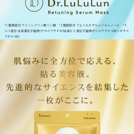
*1 整肌成分 アミノレブリン酸リン酸 *2 整肌成分 フェニルエチルレゾルシノール *3
ハリ成分 合成遺伝子組換(デカペブチド-63合成ヒト遺伝子組換ポリペプチド-148ヘキサペ
プチド-40)