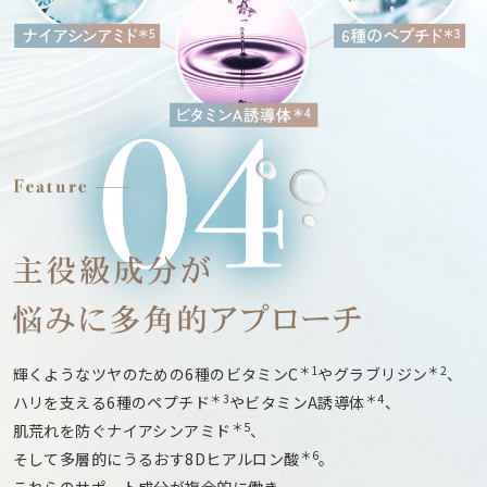
＊1
＊2
輝くようなツヤのための6種のビタミンC
やグラブリジン
、
＊3
＊4
ハリを支える6種のペプチド
やビタミンA誘導体
、
＊5
肌荒れを防ぐナイアシンアミド
、
＊6
そして多層的にうるおす8Dヒアルロン酸
。