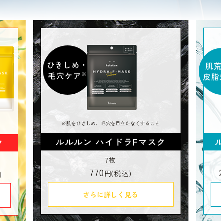
肌荒れ・
毛
皮脂対策
く
※
※ふきとりによる
ク
ルルルン ハイドラAZマスク
28枚
7枚
2,420
770
円(税込)
円(税込)
さらに詳しく見る