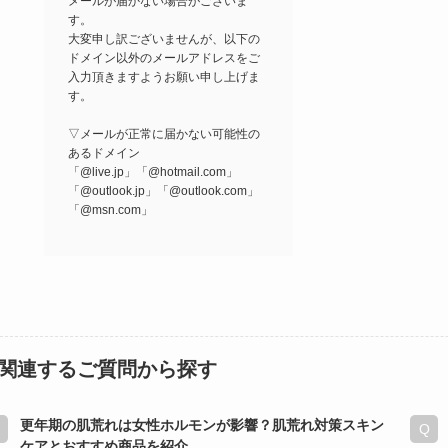
メールが届かない場合がございま
す。
大変申し訳ございませんが、以下の
ドメイン以外のメールアドレスをご
入力頂きますようお願い申し上げま
す。
▽メールが正常に届かない可能性の
あるドメイン
「@live.jp」「@hotmail.com」
「@outlook.jp」「@outlook.com」
「@msn.com」
関連するご質問から探す
更年期の肌荒れは女性ホルモンが影響？肌荒れ対策スキン
ケアとおすすめ商品を紹介