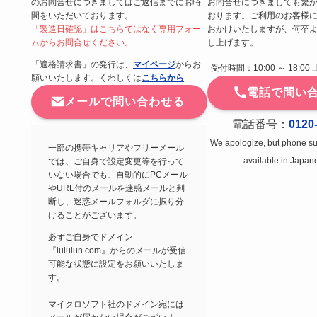
のお問合せにつきましてはご返信までにお時
お問合せにつきましても繋
間をいただいております。
おります。ご利用のお客様
「製造日確認」はこちらではなく専用フォー
おかけいたしますが、何卒
ムからお問合せください。
し上げます。
「適格請求書」の発行は、
マイページ
からお
受付時間：10:00 ～ 18:
願いいたします。くわしくは
こちらから
電話で問い
メールで問い合わせる
電話番号：
0120
We apologize, but phone sup
一部の携帯キャリアやフリーメール
available in Japan
では、ご自身で設定変更等を行って
いない場合でも、自動的にPCメール
やURL付のメールを迷惑メールと判
断し、迷惑メールフォルダに振り分
けることがございます。
必ずご自身でドメイン
『lululun.com』からのメールが受信
可能な状態に設定をお願いいたしま
す。
マイクロソフト社のドメイン宛には