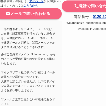
適格請求書」の発行は、
マイページ
からお願いい
します。くわしくは
こちらから
電話で問い合
メールで問い合わせる
電話番号：
0120-2
We apologize, but phone suppor
available in Japanese
一部の携帯キャリアやフリーメールでは、
ご自身で設定変更等を行っていない場合で
も、自動的にPCメールやURL付のメール
を迷惑メールと判断し、迷惑メールフォル
ダに振り分けることがございます。
必ずご自身でドメイン『lululun.com』から
のメールが受信可能な状態に設定をお願い
いたします。
マイクロソフト社のドメイン宛にはメール
が届かない場合がございます。
大変申し訳ございませんが、以下のドメイ
ン以外のメールアドレスをご入力頂きます
ようお願い申し上げます。
▽メールが正常に届かない可能性のあるド
メイン