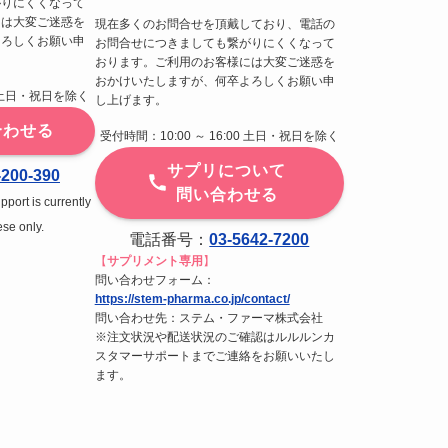
がりにくくなって
には大変ご迷惑を
現在多くのお問合せを頂戴しており、電話の
よろしくお願い申
お問合せにつきましても繋がりにくくなって
おります。ご利用のお客様には大変ご迷惑を
おかけいたしますが、何卒よろしくお願い申
00 土日・祝日を除く
し上げます。
合わせる
受付時間：10:00 ～ 16:00 土日・祝日を除く
サプリについて
-200-390
問い合わせる
port is currently
ese only.
電話番号：
03-5642-7200
【
サプリメント専用
】
問い合わせフォーム：
https://stem-pharma.co.jp/contact/
問い合わせ先：ステム・ファーマ株式会社
※注文状況や配送状況のご確認はルルルンカ
スタマーサポートまでご連絡をお願いいたし
ます。