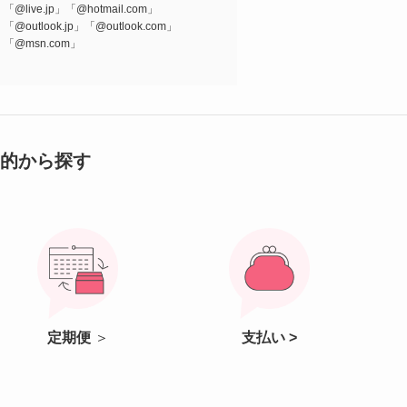
「@live.jp」「@hotmail.com」
「@outlook.jp」「@outlook.com」
「@msn.com」
的から探す
定期便
＞
支払い >