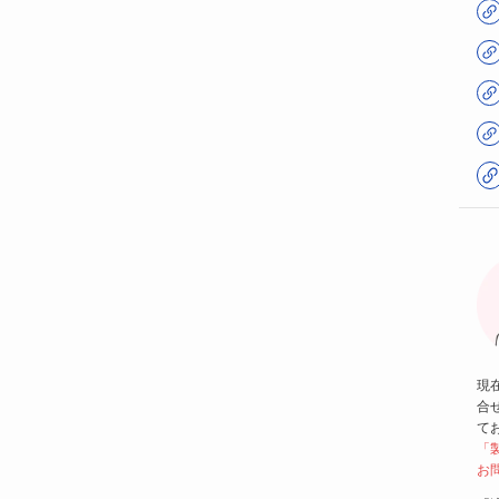
現
合
て
「
お