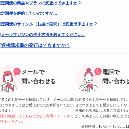
定期便の商品やプランの変更はできますか？
定期便を解約したいのですが…
定期便のサイクル（お届け期間）は変更出来ますか？
メールマガジンの停止方法を教えてください。
適格請求書の発行はできますか？
メールで
電話で
問い合わせる
問い合わ
在多くのお問合せを頂戴しており、メールのお問
現在多くのお問合せを頂戴してお
せにつきましてはご返信までにお時間をいただい
せにつきましても繋がりにくくな
おります。
利用のお客様には大変ご迷惑をお
製造日確認」はこちらではなく専用フォームから
が、何卒よろしくお願い申し上げ
問合せください。
受付時間：10:00 ～ 18:00