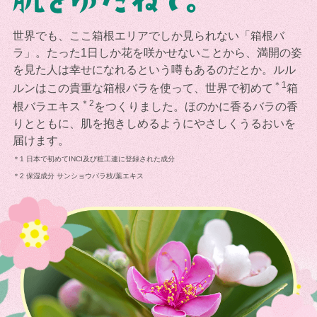
世界でも、ここ箱根エリアでしか見られない「箱根バ
ラ」。たった1日しか花を咲かせないことから、満開の姿
を見た人は幸せになれるという噂もあるのだとか。ルル
＊1
ルンはこの貴重な箱根バラを使って、世界で初めて
箱
＊2
根バラエキス
をつくりました。ほのかに香るバラの香
りとともに、肌を抱きしめるようにやさしくうるおいを
届けます。
＊1 日本で初めてINCI及び粧工連に登録された成分
＊2 保湿成分 サンショウバラ枝/葉エキス