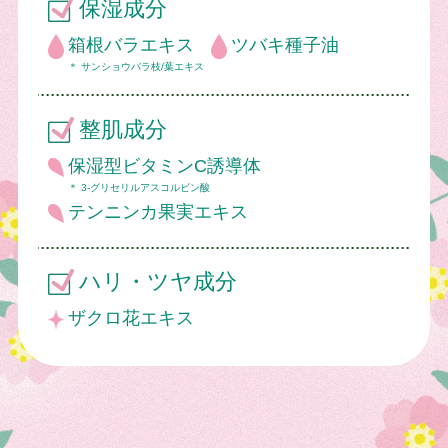
保湿成分
箱根バラエキス
ツバキ種子油
＊ サンショウバラ枝/葉エキス
整肌成分
保湿型ビタミンC誘導体
＊ 3-グリセリルアスコルビン酸
テンニンカ果実エキス
ハリ・ツヤ成分
ザクロ花エキス