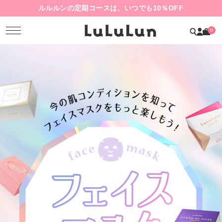
ルルルンの定期コースは、いつでも10％OFF
0
1
2
3
4
5
6
7