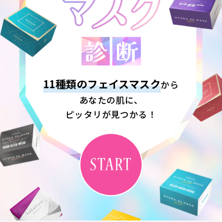
年齢とともに顔のラインが
メイク前の肌状態、
肌がテカりやすいと
エイジングサインが
季節が変わると、
洗顔後の肌は？
肌悩み、
ちょっと緩んできたかも？
肌の調子が気になる？
今どっちが気になる？
感じることは？
どう感じる？
気になる？
11種類のフェイスマスク
から
あなたの肌に、
いい感じ！と思う日が多い
最近ちょっと気になってる
すぐに乾燥してつっぱる
透明感・くすみケア
気になる！
よくある
よくある
ピッタリが見つかる！
乾燥や違和感はあまり感じない
あまり感じたことがない
うるおい不足・乾燥対策
感じない、わからない
ノリが悪い日が多い
まだ気にならない
あまりない
ひとつ前に戻る
ひとつ前に戻る
ひとつ前に戻る
ひとつ前に戻る
ひとつ前に戻る
ひとつ前に戻る
ひとつ前に戻る