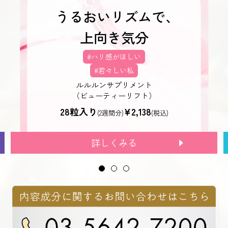
うるおいリズムで、
上向き気分
#ハリ感がほしい
#若々しい私
ルルルンサプリメント
（ビューティーリフト）
28粒入り
¥2,138
(2週間分)
(税込)
詳しくみる