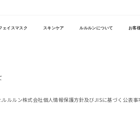
フェイスマスク
スキンケア
ルルルンについて
お客
て
r.ルルルン株式会社個人情報保護方針及びJISに基づく公表