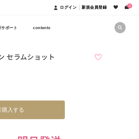
0
ログイン
新規会員登録
様サポート
contents
ン セラムショット
常購入する