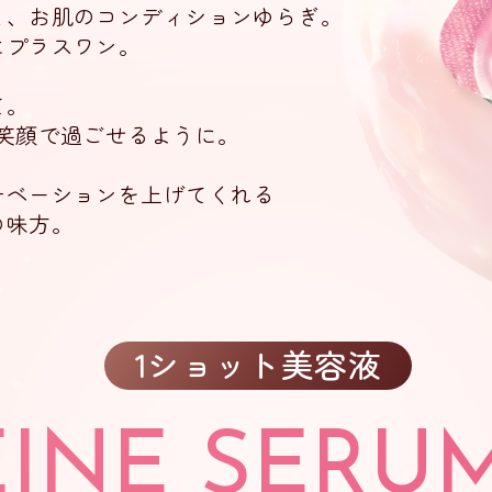
と、
お肌のコンディションゆらぎ。
にプラスワン。
て。
笑顔で過ごせるように。
チベーションを上げてくれる
の味方。
1ショット美容液
EINE
SERU