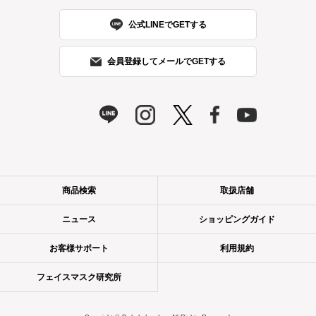
公式LINEでGETする
会員登録してメールでGETする
商品検索
取扱店舗
ニュース
ショッピングガイド
お客様サポート
利用規約
通常購入
（光彩スイッチ）
（三層保湿）
（Glow up）
7枚 583円 /
フェイスマスク研究所
32枚 1,980円
通常購入
通常購入
通常購入
カートに入れる
32枚 1,980
32枚 2,090
32枚 1,980