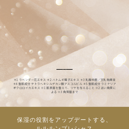
＊1 ラベンダー花エキス ＊2 ハトムギ種⼦エキス ＊3 乳酸枠菌／⾖乳発酵液
＊4 整肌成分 テトラヘキシルデカン酸アスコルビル ＊5 整肌成分 ラミナリア
オクロロイカエキス
※1 肌表⾯を整えて、ツヤを与えること ※2 古い⾓質に
よる ※3 ⾓質層まで
保湿の役割をアップデートする、
ルルルンプレシャス