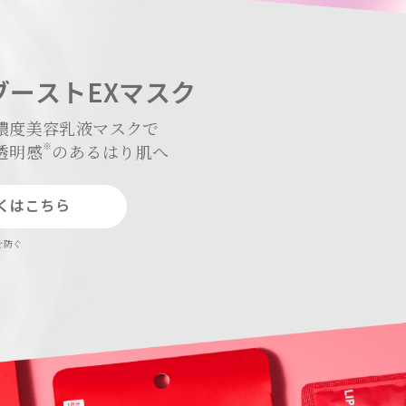
ブーストEXマスク
濃度美容乳液マスクで
※
透明感
のあるはり肌へ
くはこちら
を防ぐ