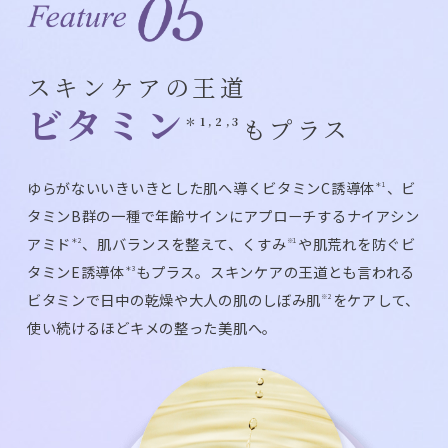
スキンケアの王道
ビタミン
もプラス
＊1,2,3
ゆらがないいきいきとした肌へ導くビタミンC誘導体
、ビ
＊1
タミンB群の一種で年齢サインにアプローチするナイアシン
アミド
、肌バランスを整えて、くすみ
や肌荒れを防ぐビ
＊2
※1
タミンE誘導体
もプラス。スキンケアの王道とも言われる
＊3
ビタミンで日中の乾燥や大人の肌のしぼみ肌
をケアして、
※2
使い続けるほどキメの整った美肌へ。