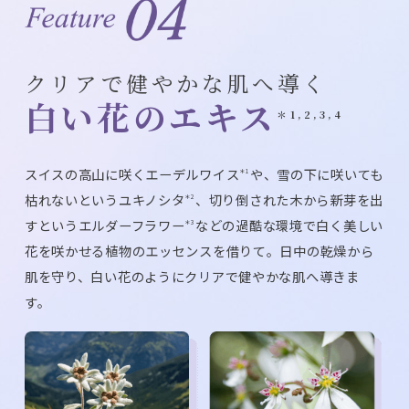
クリアで健やかな肌へ導く
白い花のエキス
＊1,2,3,4
スイスの高山に咲くエーデルワイス
や、雪の下に咲いても
＊1
枯れないというユキノシタ
、切り倒された木から新芽を出
＊2
すというエルダーフラワー
などの過酷な環境で白く美しい
＊3
花を咲かせる植物のエッセンスを借りて。日中の乾燥から
肌を守り、白い花のようにクリアで健やかな肌へ導きま
す。