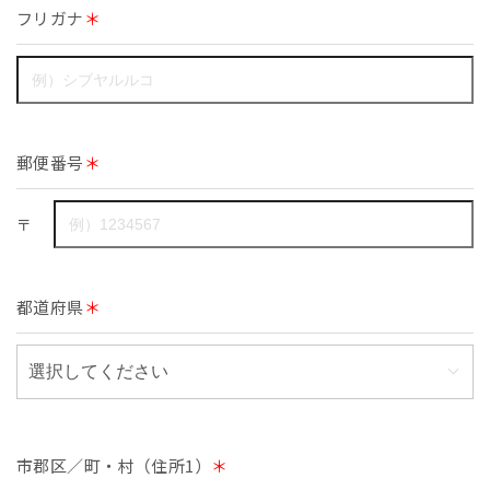
フリガナ
＊
郵便番号
＊
〒
都道府県
＊
市郡区／町・村（住所1）
＊