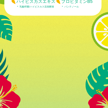
ハイビスカスエキス
プロビタミンB5
＊ 乳酸桿菌/ハイビスカス花発酵液
＊ パンテノール