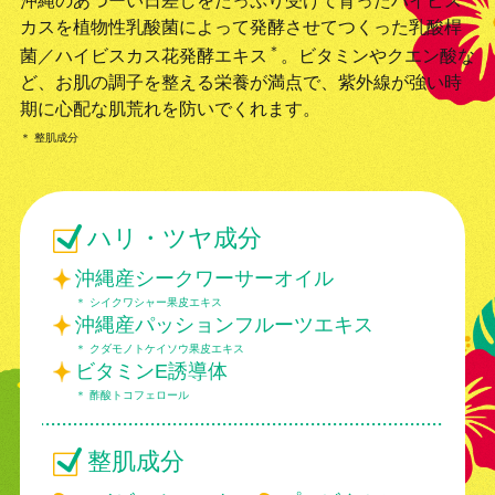
沖縄のあつーい日差しをたっぷり受けて育ったハイビス
カスを植物性乳酸菌によって発酵させてつくった乳酸桿
＊
菌／ハイビスカス花発酵エキス
。ビタミンやクエン酸な
ど、お肌の調子を整える栄養が満点で、紫外線が強い時
期に心配な肌荒れを防いでくれます。
＊ 整肌成分
ハリ・ツヤ成分
沖縄産シークワーサーオイル
＊ シイクワシャー果皮エキス
沖縄産パッションフルーツエキス
＊ クダモノトケイソウ果皮エキス
ビタミンE誘導体
＊ 酢酸トコフェロール
整肌成分