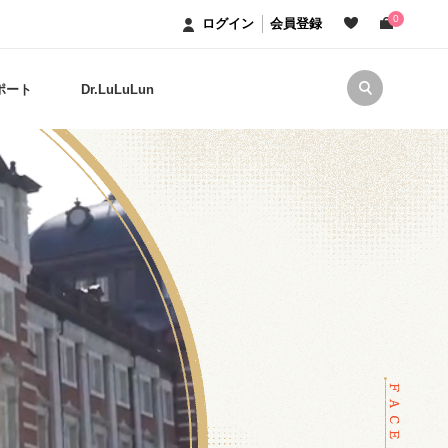
0
ログイン
会員登録
ポート
Dr.LuLuLun