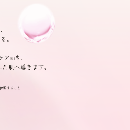
ど、
かる。
ケア
を。
※1
した肌へ導きます。
を保湿すること