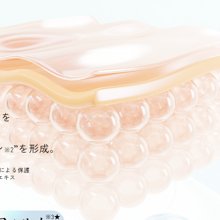
*を
。
ン
”を形成。
※2
いによる保護
エキス