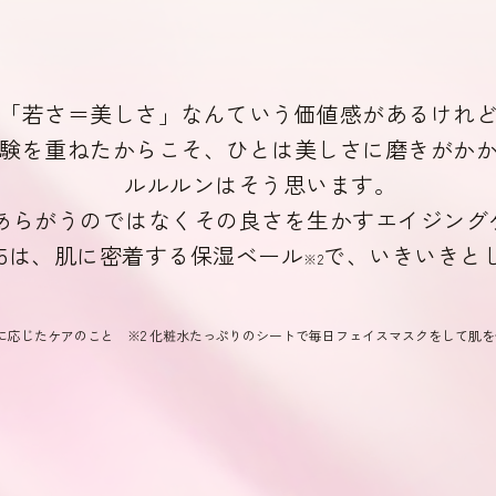
「若さ＝美しさ」なんていう価値感があるけれ
験を重ねたからこそ、ひとは美しさに磨きがか
ルルルンはそう思います。
あらがうのではなく
その良さを生かすエイジング
5は、
肌に密着する保湿ベール
で、
いきいきと
※2
齢に応じたケアのこと
※2 化粧水たっぷりのシートで毎日フェイスマスクをして肌