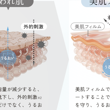
脂量が減少すると、
美肌フィルム
低下し、外的刺激
ートすること
※2
だけでなく、うるお
を守り、うる