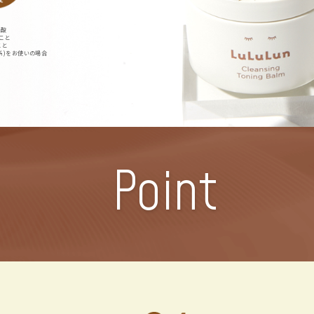
乳酸
こと
こと
系)をお使いの場合
Point