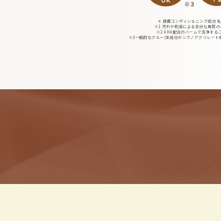
＊ 皮膚コンディショニング成分 
※1 汚れや乾燥による余分な角質の
※2 AHA配合のバームで洗浄する
※3一般的なグルー(主成分がシアノアクリレート