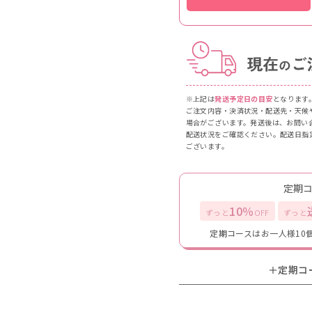
※上記は
発送予定日の目安
となります
ご注文内容・決済状況・配送先・天候
場合がございます。発送後は、お問い
配送状況をご確認ください。配送日指
ございます。
定期
10％
ずっと
OFF
ずっと
定期コースはお一人様10
＋定期コ