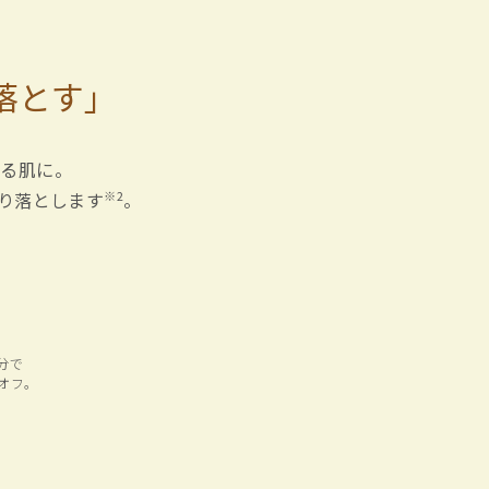
落とす」
なる肌に。
※2
り落とします
。
分で
オフ。