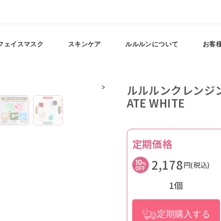
フェイスマスク
スキンケア
ルルルンについて
お客
ルルルンクレンジン
ATE WHITE
定期価格
2,178
円(税込)
1個
定期購入する