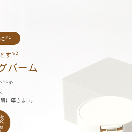
※1
に
※2
とす
ングバーム
※1
を
を
て、
な肌に導きます。