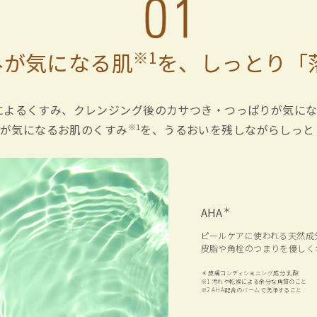
みが気になる肌
※1
を、
しっとり「
によるくすみ、
クレンジング後のカサつき・つっぱりが気に
※1
燥が気になるお肌のくすみ
を、
うるおいを残しながらしっと
＊
AHA
ピールケアに使われる天然成
皮脂や角栓のつまりを優しく
＊ 皮膚コンディショニング成分 乳酸
※1 汚れや乾燥による余分な角質のこと
※2 AHA配合のバームで洗浄すること