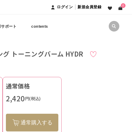
0
ログイン
新規会員登録
様サポート
contents
グ トーニングバーム HYDR
通常価格
2,420
円(税込)
通常購入する