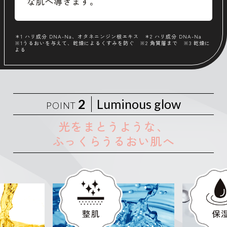
＊1 ハリ成分 DNA-Na、オタネニンジン根エキス ＊2 ハリ成分 DNA-Na
※1うるおいを与えて、乾燥によるくすみを防ぐ ※2 角質層まで ※3 乾燥に
よる
2
Luminous glow
POINT
光をまとうような、
ふっくらうるおい肌へ