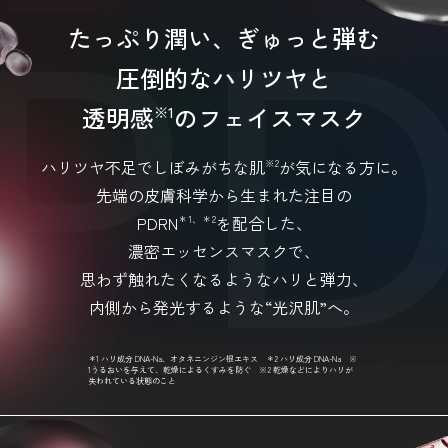
たっぷり潤い、ぎゅっと弾む
圧倒的なハリツヤと
透明感
のフェイスマスク
※1
ハリツヤ不足でしぼみがちな肌
が気になる方に。
※2
先端の皮膚科学から生まれた注目の
PDRN
を配合した、
＊1、＊2
濃密エッセンスマスクで、
思わず触れたくなるようなハリと弾力、
内側から発光するような“光沢肌”へ。
＊1 ハリ成分 DNA-Na、オタネニンジン根エキス ＊2 ハリ成分 DNA-Na ※
1うるおいを与えて、乾燥によるくすみを防ぐ ※2 乾燥などによりハリが
失われている状態のこと