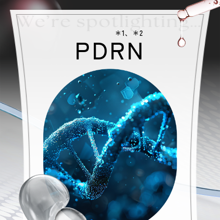
＊1、＊2
PDRN