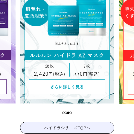
ひ
毛穴
・
※1
毛
くすみ
※2
※1 肌をひきしめ、毛穴を目立たなくすること
※2 乾燥による
スク
ルルルン ハイドラ V マスク
28枚
7枚
2,420
770
)
円(税込)
円(税込)
さらに詳しく見る
ハイドラシリーズTOPへ