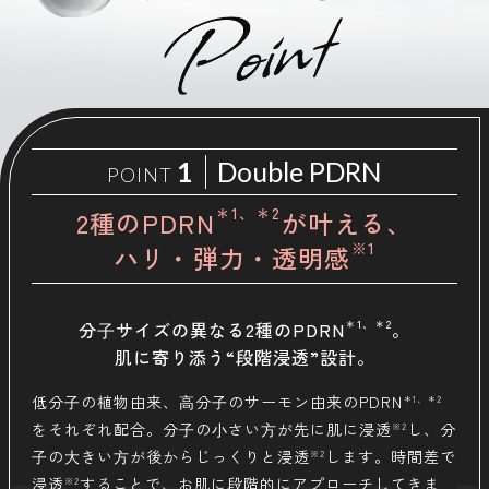
1
Double PDRN
POINT
＊1、＊2
2種のPDRN
が叶える、
※1
ハリ・弾力・透明感
分⼦サイズの異なる2種のPDRN
＊1、＊2
。
肌に寄り添う“段階浸透”設計。
低分⼦の植物由来、⾼分⼦のサーモン由来のPDRN
＊1、＊2
をそれぞれ配合。分⼦の⼩さい⽅が先に肌に浸透
し、分
※2
⼦の⼤きい⽅が後からじっくりと浸透
します。時間差で
※2
浸透
することで、お肌に段階的にアプローチしてきま
※2