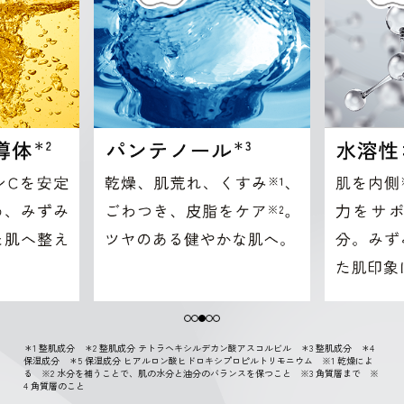
＊1 整肌成分 ＊2 整肌成分 テトラヘキシルデカン酸アスコルビル ＊3 整肌成分 ＊4
保湿成分 ＊5 保湿成分 ヒアルロン酸ヒドロキシプロピルトリモニウム ※1 乾燥によ
る ※2 水分を補うことで、肌の水分と油分のバランスを保つこと ※3 角質層まで ※
4 角質層のこと