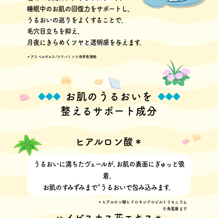
睡眠中のお肌の回復力をサポートし､
うるおいの巡りをよくすることで､
毛穴目立ちを抑え､
月夜にきらめくツヤと透明感を与えます。
＊アスペルギルス/ウワバミソウ珠芽発酵物
お肌のうるおいを
整えるサポート成分
ヒアルロン酸＊
うるおいに満ちたヴェールが､
お肌の表面にぎゅっと吸
着。
※
お肌のすみずみまで
うるおいで包み込みます。
＊ヒアルロン酸ヒドロキシプロピルトリモニウム
※角質層まで
ハイビスカス花エキス＊