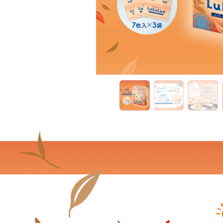
PEG-40水添ヒマシ油、キサンタンガ
《使用・保管上の注意》
◎傷や腫れもの・湿疹・かぶれ・ただ
◎お肌に異常が生じていないかよく注
◎化粧品がお肌に合わない時、即ち次
すので、皮膚科専門医などに相談され
あらわれた場合。(2)使用したお肌
◎初めて使用する方や化粧品にかぶれ
確認してください。
◎エッセンスが目に入らないよう注意
おすすめします。
◎一度使用したマスクは、衛生上、繰
い。
◎マスクは水に溶けませんので、洗面
◎直射日光のあたる場所や、極端に高
◎乳幼児の手の届かない所に保管して
◎開封後は製品が変質しないよう、し
してください。
◎開封後はなるべく早めに使用してく