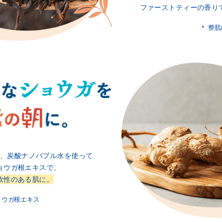
ファーストティーの香り
＊ 整
、
炭酸ナノバブル水を使って
ョウガ根エキスで、
軟性のある肌に。
ョウガ根エキス