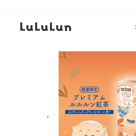
《販売名》
フェイスマスク プレミアムルルルン
《内容量》
7枚入（エッセンス108mL）×3袋
《配合成分》
水、グリセリン、BG、チャ葉エキス、
6)グリセリル、トリ脂肪酸(C12-