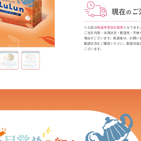
ム、EDTA-2Na、クエン酸、クエン酸Na、フェノキシエタノール、
れなどの症状がある時は使用しないでください。
※上記は
発送予定日の目安
となります
ご注文内容・決済状況・配送先・天候
意して使用してください。
場合がございます。発送後は、お問い
のような場合には、使用を中止してください。そのまま使用を続けま
配送状況をご確認ください。配送日指
ることをおすすめします。(1)使用中、赤み・腫れ・かゆみ・刺激・色
ございます。
に直射日光があたって上記のような症状があらわれた場合。
やすい過敏な体質の方は、使用前に腕の内側などで試し、翌日、赤み
してください。目に入った時はすぐに洗い流し、異常があらわれた場
り返し使用しないでください。また、一度取り出したマスクは多く出
所・水洗トイレなどに流さないでください。
温または低温の場所には保管しないでください。
ください。
っかりとチャックを閉めてください。チャック部分が下になると液モ
ださい。