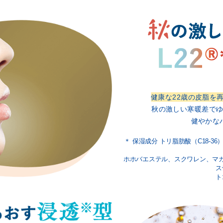
健康な22歳の皮脂を
秋の激しい寒暖差で
健やかな
＊ 保湿成分 トリ脂肪酸（C18-36
ホホバエステル、スクワレン、マ
ス
ト