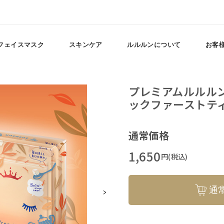
フェイスマスク
スキンケア
ルルルンについて
お客
全成分表示
プレミアムルルル
ックファーストテ
通常価格
紅茶 １Ｋ
1,650
円(税込)
通
ショウガ根エキス、カルノシン、トコフェロール、オオアザミ果実エキ
18)グリセリル、ホホバエステル、スクワレン、マカデミアナッツ脂肪