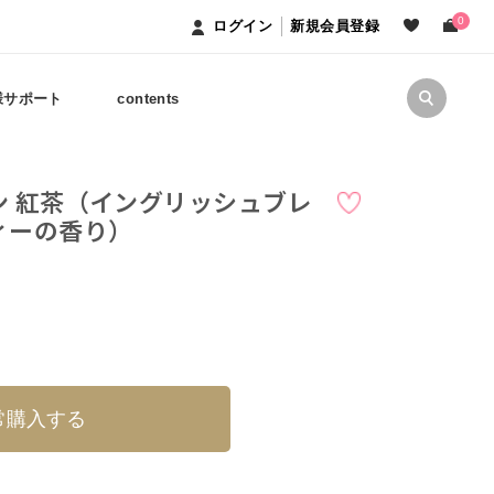
0
ログイン
新規会員登録
様サポート
contents
ン 紅茶（イングリッシュブレ
ィーの香り）
常購入する
ス、レシチン、トリ脂肪酸(C18-3
酸フィトステリル、フィトステロールズ、