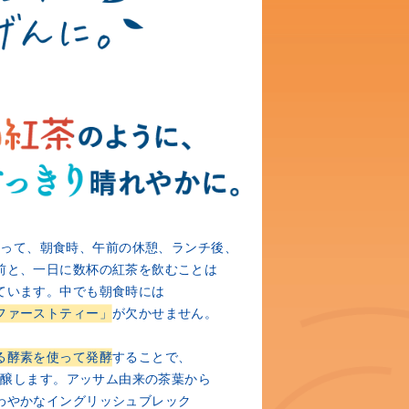
とって、朝食時、
午前の休憩、ランチ後、
前と、一日に数杯の紅茶を飲むことは
ています。
中でも朝食時には
ファーストティー」
が欠かせません。
る酵素を使って発酵
することで、
を醸します。
アッサム由来の茶葉から
わやかな
イングリッシュブレック