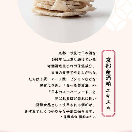
京都・伏見で日本酒を
300年以上造り続けている
老舗酒造生まれの保湿成分。
日頃の食事で不足しがちな
たんぱく質・アミノ酸・ビタミンなどを
豊富に含み、「食べる美容液」や
「日本のスーパーフード」と
呼ばれるほど美肌に良い
発酵食品として注目される酒粕が、
みずみずしくつややかな手肌に保ちます。
＊保湿成分 酒粕エキス