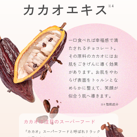
カカオエキス
※4
一口食べれば幸福感で満
たされるチョコレート。
その原料のカカオにはお
肌をごきげんに導く効果
があります。お肌をやわ
らげ表面をトゥルンとな
めらかに整えて、笑顔が
似合う肌へ導きます。
※4 整肌成分
カカオは注目のスーパーフード
「カカオ」スーパーフードと呼ばれリラック