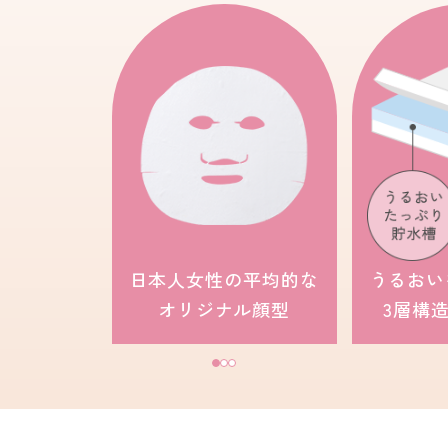
日本人女性の平均的な
うるおい
オリジナル顔型
3層構