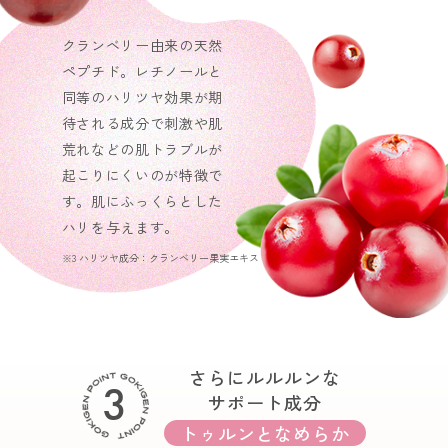
クランベリー由来の天然
ペプチド。レチノールと
同等のハリツヤ効果が期
待される成分で刺激や肌
荒れなどの肌トラブルが
起こりにくいのが特徴で
す。肌にふっくらとした
ハリを与えます。
※3 ハリツヤ成分：クランベリー果実エキス
さらにルルルンな
3
サポート成分
トゥルンとなめらか