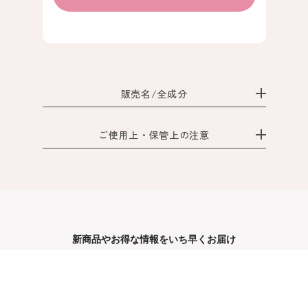
販売名/全成分
ご使用上・保管上の注意
通常購入
7枚 440円 /
32枚 1,760円
カートに入れる
定期購入
32枚 1,584円
10%OFF
で
32枚
32枚
通常購入する
入り
入り
定期購入する
新商品やお得な情報をいち早くお届け
カートに入れる
公式LINEでGETする