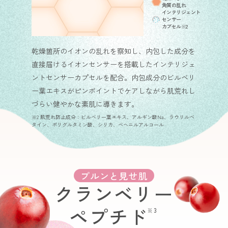
角質の乱れ
インテリジェント
センサー
カプセル※2
乾燥箇所のイオンの乱れを察知し、内包した成分を
直接届けるイオンセンサーを搭載したインテリジェ
ントセンサーカプセルを配合。内包成分のビルベリ
ー葉エキスがピンポイントでケアしながら肌荒れし
づらい健やかな素肌に導きます。
※2 肌荒れ防止成分：ビルベリー葉エキス、アルギン酸Na、ラウリルベ
タイン、ポリグルタミン酸、シリカ、ベヘニルアルコール
プルンと見せ肌
クランベリー
ペプチド
※3