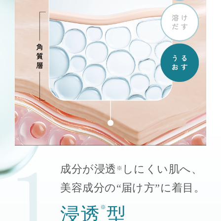
成分が浸透
しにくい肌へ、
※
美容成分の“届け方”に着目。
浸透
※
型