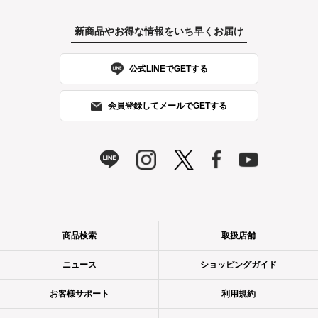
新商品やお得な情報をいち早くお届け
公式LINEでGETする
会員登録してメールでGETする
（モイスト）
（バランス）
（クリア）
商品検索
取扱店舗
通常購入
通常購入
通常購入
32枚 1,870円/
32枚 1,870円/
32枚 1,980円
ニュース
ショッピングガイド
カートに入れる
カートに入れる
カートに入れる
7枚 528円
7枚 528円
お客様サポート
利用規約
定期購入
定期購入
定期購入