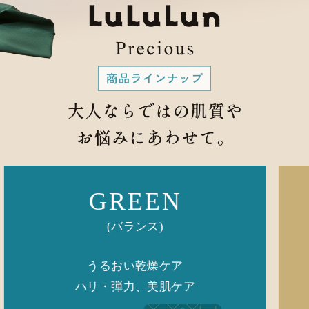
WHITE
(クリア)
くすみ、ハリツヤ
透明感