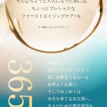
そんなちょっと大人になった肌には、
ちょっとプレシャスな
ファーストエイジングケア
を。
※
※ 年齢に応じたケアのこと
365日の
毎日フェイスマスクで、
肌に必要なうるおいを、
効率よくお届け。
そしてゆくゆくは、
水分を保てる自立肌へ。
大人のための贅沢保湿を、