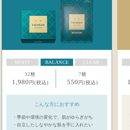
MOIST
BALANCE
CLEAR
32枚
7枚
1,870
528
円(税込)
円(税込)
こんな方におすすめ
・最近、古い角質による汚れやくすみ
が気
※
になる
・暗くなった肌をなんとかしたい