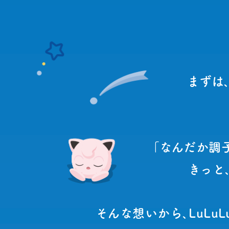
まずは
「なんだか調
きっと
そんな想いから､LuLuL