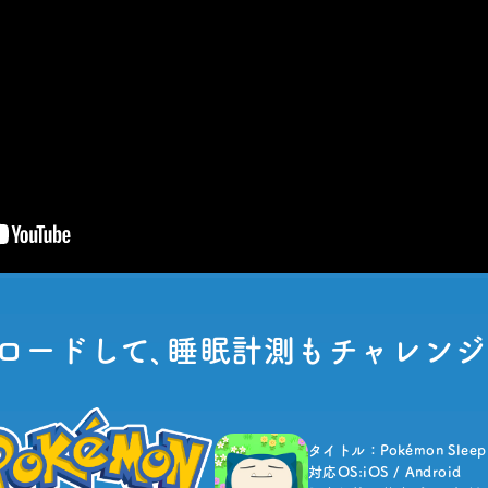
ロードして､睡眠計測もチャレン
タイトル：Pokémon Sleep
対応OS:iOS / Android