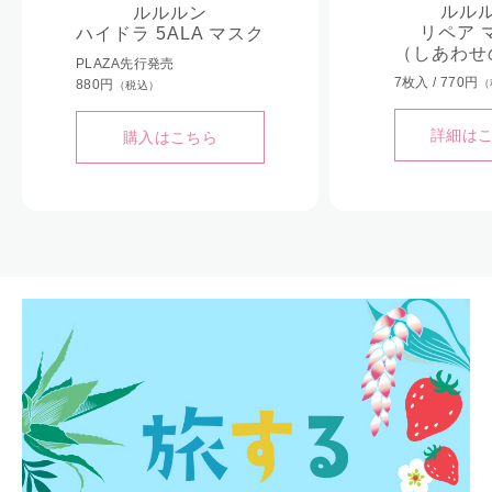
ルル
ルルルン
リペア 
ハイドラ 5ALA マスク
（しあわせ
PLAZA先行発売
7枚入 / 770円
880円
（
（税込）
詳細は
購入はこちら