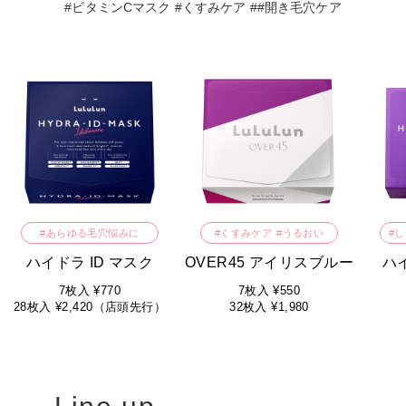
#ビタミンCマスク #くすみケア ##開き毛穴ケア
#あらゆる毛穴悩みに
#くすみケア
#うるおい
#
ハイドラ ID マスク
OVER45 アイリスブルー
ハ
7枚入 ¥770
7枚入 ¥550
28枚入 ¥2,420（店頭先行）
32枚入 ¥1,980