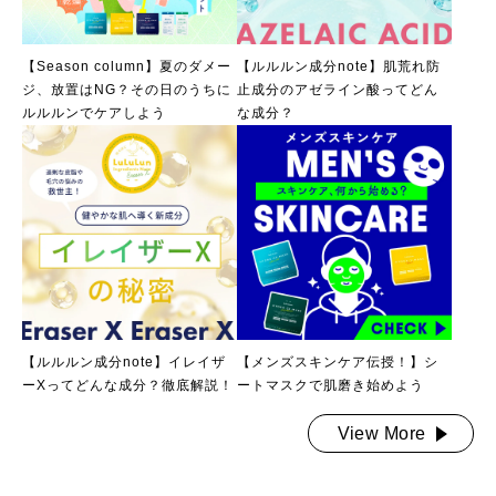
【Season column】夏のダメー
【ルルルン成分note】肌荒れ防
ジ、放置はNG？その日のうちに
止成分のアゼライン酸ってどん
ルルルンでケアしよう
な成分？
【ルルルン成分note】イレイザ
【メンズスキンケア伝授！】シ
ーXってどんな成分？徹底解説！
ートマスクで肌磨き始めよう
View More