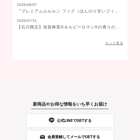
2026/08/07
『プレミアムルルルン フィグ（ほんのり甘いフィグ
の香り）』が新登場
2026/07/31
【石川限定】加賀棒茶®️＆ルビーロマン®️の香りのフ
ェイスマスクが登場！
もっと見る
新商品やお得な情報をいち早くお届け
公式LINEでGETする
会員登録してメールでGETする