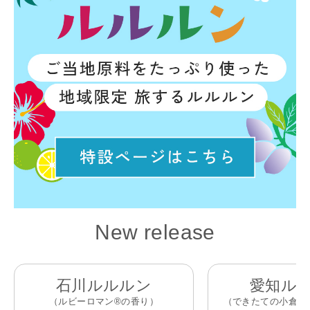
New release
石川ルルルン
愛知ル
（ルビーロマン®️の香り）
（できたての小倉ト